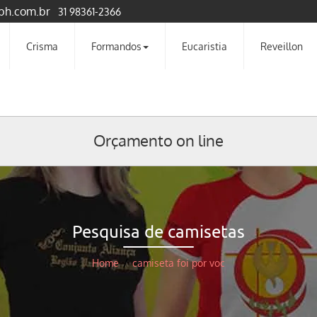
bh.com.br
31 98361-2366
Crisma
Formandos
Eucaristia
Reveillon
Orçamento on line
Pesquisa de camisetas
Home
/
camiseta foi por voc