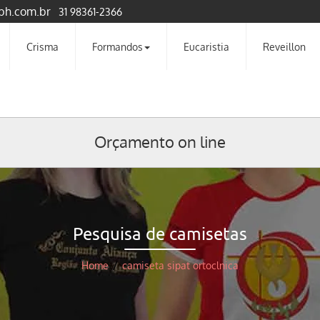
bh.com.br
31 98361-2366
Crisma
Formandos
Eucaristia
Reveillon
Orçamento on line
Pesquisa de camisetas
Home
/
camiseta sipat ortoclnica