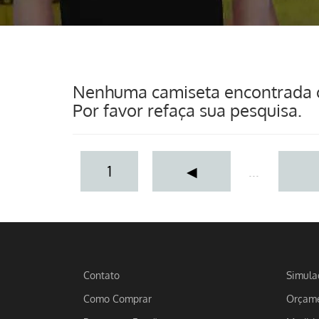
Nenhuma camiseta encontrada co
Por favor refaça sua pesquisa.
1
◀
...
Contato
Simula
Como Comprar
Orçame