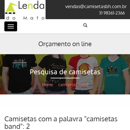
vendas@camisetasbh.com.br
31 98361-2366
Categorias
Orçamento on line
Pesquisa de camisetas
Home
/
camisetas band
Camisetas com a palavra "camisetas
band": 2