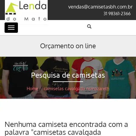
vendas@camisetasbh.com.br
31 98361-2366
Categorias
Orçamento on line
Pesquisa de camisetas
Home
/
camisetas cavalgada nsrnazareth
Nenhuma camiseta encontrada com a
palavra "camisetas cavalgada