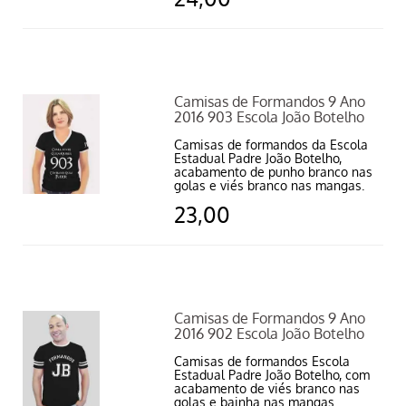
Camisas de Formandos 9 Ano
2016 903 Escola João Botelho
Camisas de formandos da Escola
Estadual Padre João Botelho,
acabamento de punho branco nas
golas e viés branco nas mangas.
23,00
Camisas de Formandos 9 Ano
2016 902 Escola João Botelho
Camisas de formandos Escola
Estadual Padre João Botelho, com
acabamento de viés branco nas
golas e bainha nas mangas.