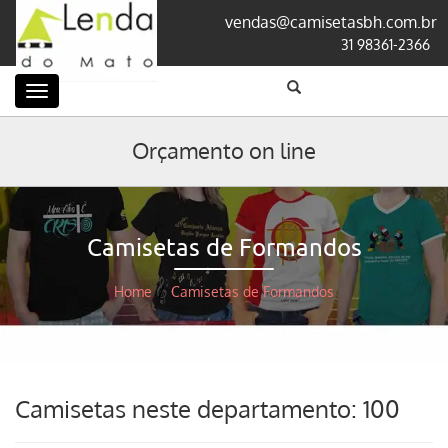
vendas@camisetasbh.com.br
31 98361-2366
Categorias
Orçamento on line
Camisetas de Formandos
Home
/
Camisetas de Formandos
Camisetas neste departamento: 100