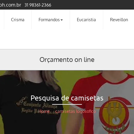
bh.com.br
31 98361-2366
Crisma
Formandos
Eucaristia
Reveillon
Orçamento on line
Pesquisa de camisetas
Home
/
camisetas logosofico