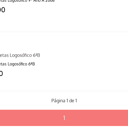
tas Logosófico 9º Ano A 2008
00
etas Logosófico 6ªB
tas Logosófico 6ªB
00
Página 1 de 1
1