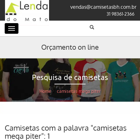
vendas@camisetasbh.com.br
31 98361-2366
Categorias
Orçamento on line
Pesquisa de camisetas
Home
/
camisetas mega piter
Camisetas com a palavra "camisetas
mega piter": 1