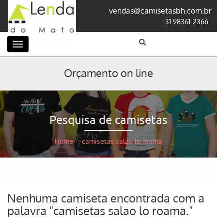
vendas@camisetasbh.com.br
31 98361-2366
Categorias
Orçamento on line
Pesquisa de camisetas
Home
/
camisetas salao lo roama
Nenhuma camiseta encontrada com a
palavra "camisetas salao lo roama."