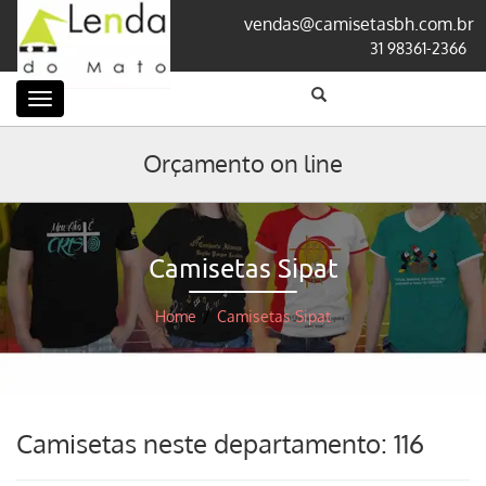
vendas@camisetasbh.com.br
31 98361-2366
Categorias
Orçamento on line
Camisetas Sipat
Home
/
Camisetas Sipat
Camisetas neste departamento: 116