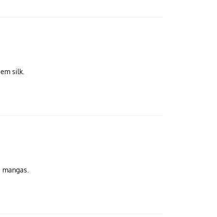
em silk.
s mangas.