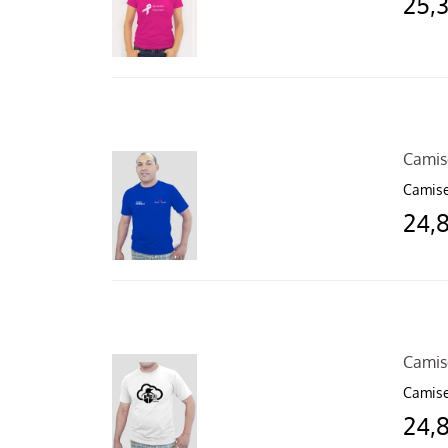
25,
Camise
Camise
24,
Camis
Camise
24,