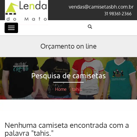
vendas@camisetasbh.com.br
31 98361-2366
Categorias
Orçamento on line
Pesquisa de camisetas
Home
/
tahis
Nenhuma camiseta encontrada com a
palavra "tahis."