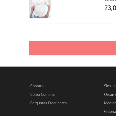
23,
Contato
Simula
Como Comprar
Orçame
Perguntas Freqüentes
Medid
Galeri