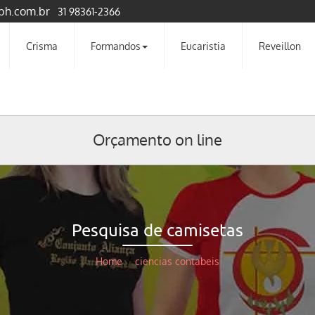
bh.com.br
31 98361-2366
Crisma
Formandos
Eucaristia
Reveillon
Orçamento on line
Pesquisa de camisetas
Home
/
ciencias contabeis