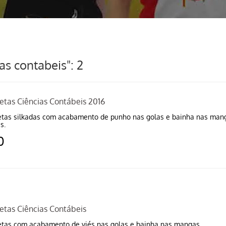
as contabeis": 2
etas Ciências Contábeis 2016
tas silkadas com acabamento de punho nas golas e bainha nas manga
s.
0
etas Ciências Contábeis
tas com acabamento de viés nas golas e bainha nas mangas.