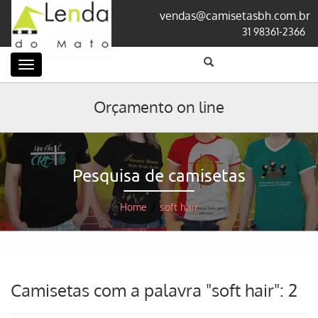
vendas@camisetasbh.com.br
31 98361-2366
Categorias
Orçamento on line
Pesquisa de camisetas
Home
/
soft hair
Camisetas com a palavra "soft hair": 2