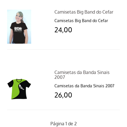
Camisetas Big Band do Cefar
Camisetas Big Band do Cefar
24,00
Camisetas da Banda Sinais
2007
Camisetas da Banda Sinais 2007
26,00
Página 1 de 2