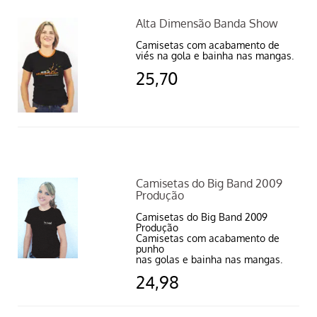
Alta Dimensão Banda Show
Camisetas com acabamento de
viés na gola e bainha nas mangas.
25,70
Camisetas do Big Band 2009
Produção
Camisetas do Big Band 2009
Produção
Camisetas com acabamento de
punho
nas golas e bainha nas mangas.
24,98