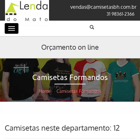
vendas@camisetasbh.com.br
31 98361-2366
Categorias
Orçamento on line
Camisetas Formandos
Home
/
Camisetas Formandos
Camisetas neste departamento: 12