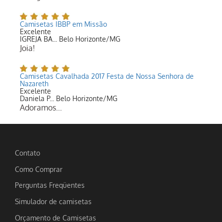
Camisetas IBBP em Missão
Excelente
IGREJA BA... Belo Horizonte/MG
Joia!
Camisetas Cavalhada 2017 Festa de Nossa Senhora de
Nazareth
Excelente
Daniela P... Belo Horizonte/MG
Adoramos...
Contato
Como Comprar
Perguntas Freqüentes
Simulador de camisetas
Orçamento de Camisetas