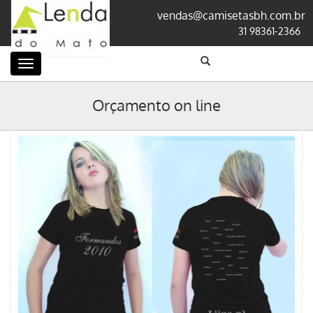
vendas@camisetasbh.com.br
31 98361-2366
Categorias
Orçamento on line