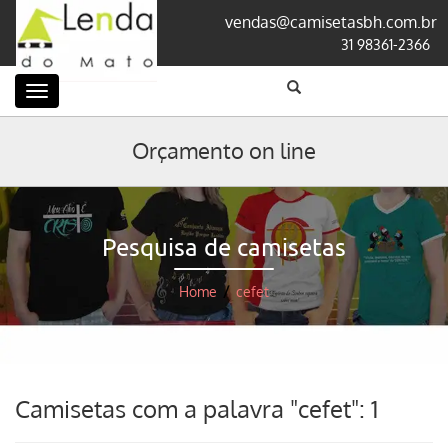
vendas@camisetasbh.com.br
31 98361-2366
Categorias
Orçamento on line
Pesquisa de camisetas
Home
/
cefet
Camisetas com a palavra "cefet": 1