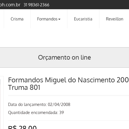
bh.com.br
31 98361-2366
Crisma
Formandos
Eucaristia
Reveillon
Orçamento on line
Formandos Miguel do Nascimento 20
Truma 801
Data do lançamento:
02/04/2008
Quantidade encomendada: 39
R$ 28,00