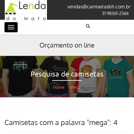
vendas@camisetasbh.com.br
31 98361-2366
Categorias
Orçamento on line
Pesquisa de camisetas
Home
/
mega
Camisetas com a palavra "mega": 4