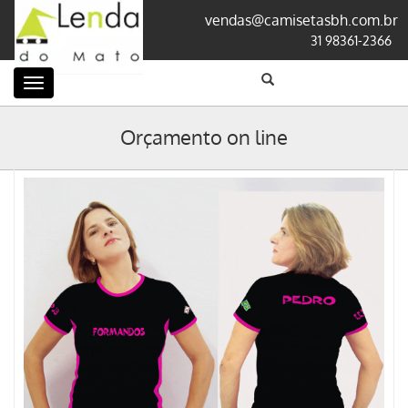
vendas@camisetasbh.com.br
31 98361-2366
Categorias
Orçamento on line