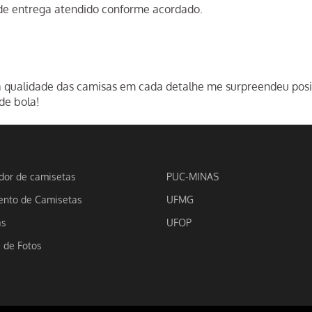
 de entrega atendido conforme acordado.
qualidade das camisas em cada detalhe me surpreendeu positiva
de bola!
dor de camisetas
PUC-MINAS
nto de Camisetas
UFMG
as
UFOP
a de Fotos