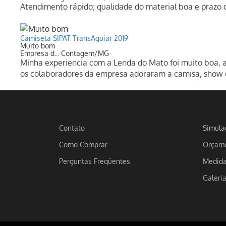
Atendimento rápido; qualidade do material boa e prazo
Camiseta SIPAT TransAguiar 2019
Muito bom
Empresa d... Contagem/MG
Minha experiencia com a Lenda do Mato foi muito boa, a 
os colaboradores da empresa adoraram a camisa, show 
Contato
Simula
Como Comprar
Orçame
Perguntas Freqüentes
Medid
Galeri