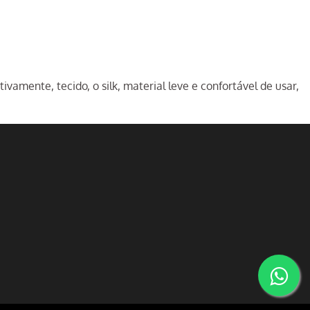
mente, tecido, o silk, material leve e confortável de usar,