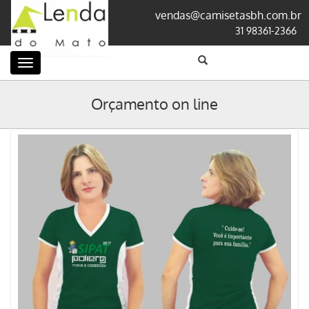
vendas@camisetasbh.com.br
31 98361-2366
Categorias
Orçamento on line