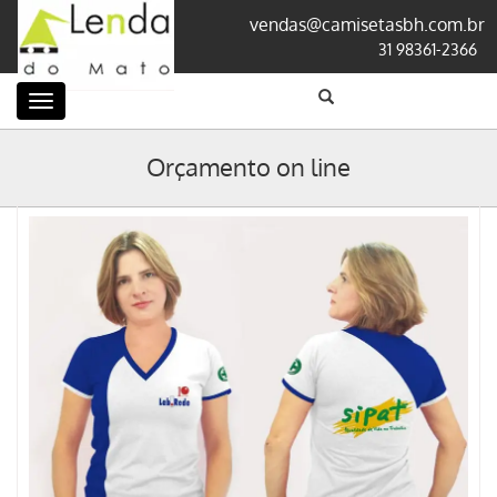
vendas@camisetasbh.com.br
31 98361-2366
Categorias
Orçamento on line