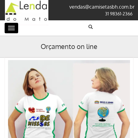
vendas@camisetasbh.com.br
31 98361-2366
Categorias
Orçamento on line