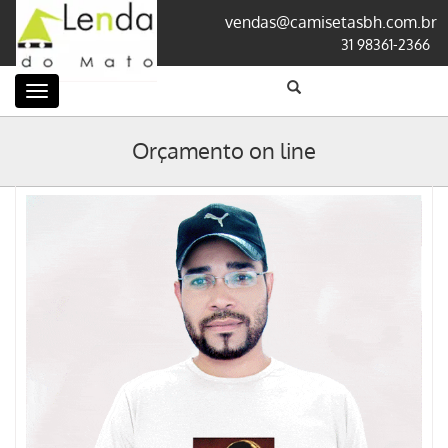
vendas@camisetasbh.com.br
31 98361-2366
Categorias
Orçamento on line