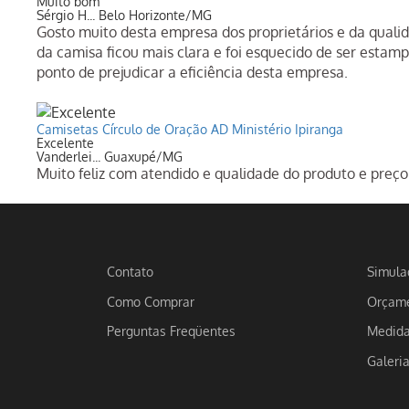
Muito bom
Sérgio H... Belo Horizonte/MG
Gosto muito desta empresa dos proprietários e da qual
da camisa ficou mais clara e foi esquecido de ser estam
ponto de prejudicar a eficiência desta empresa.
Camisetas Círculo de Oração AD Ministério Ipiranga
Excelente
Vanderlei... Guaxupé/MG
Muito feliz com atendido e qualidade do produto e preço
Contato
Simula
Como Comprar
Orçame
Perguntas Freqüentes
Medid
Galeri