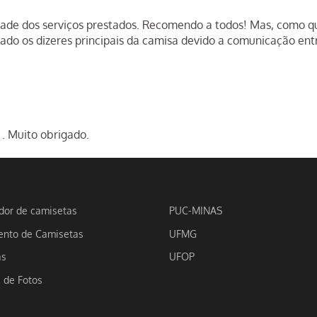
idade dos serviços prestados. Recomendo a todos! Mas, como
pado os dizeres principais da camisa devido a comunicação ent
 . Muito obrigado.
dor de camisetas
PUC-MINAS
nto de Camisetas
UFMG
as
UFOP
a de Fotos