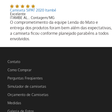
Camiseta SIPAT 2020 Itambé
Excelente
ITAMBE AL... Contagem/MG
O comprometimento da equipe Lenda do Mato e
entrega dos produtos foram bem além das expectativas,
a camiseta ficou conforme planejado parabéns a todos
envolvidos.
Contato
Como Comprar
Perguntas Freqüentes
Simulador de camisetas
Orçamento de Camisetas
Medidas
Galeria de Fotos