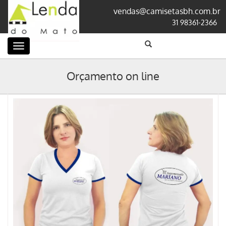
vendas@camisetasbh.com.br
31 98361-2366
Categorias
Orçamento on line