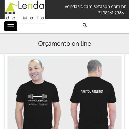
vendas@camisetasbh.com.br
31 98361-2366
Categorias
Orçamento on line