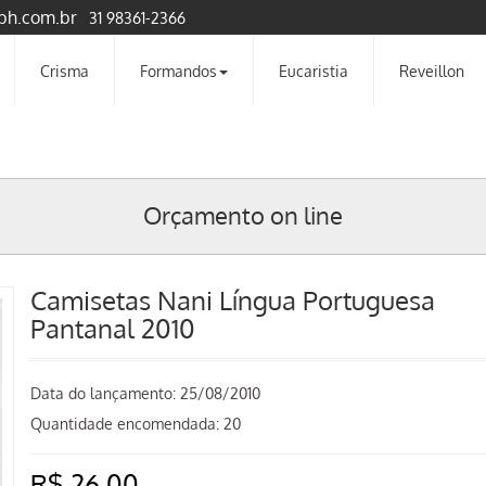
bh.com.br
31 98361-2366
Crisma
Formandos
Eucaristia
Reveillon
Orçamento on line
Camisetas Nani Língua Portuguesa
Pantanal 2010
Data do lançamento:
25/08/2010
Quantidade encomendada: 20
R$ 26,00