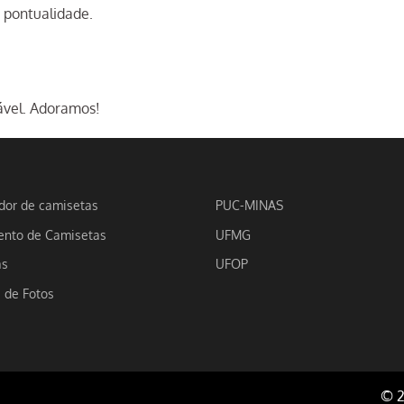
 pontualidade.
ável. Adoramos!
dor de camisetas
PUC-MINAS
nto de Camisetas
UFMG
as
UFOP
a de Fotos
© 2