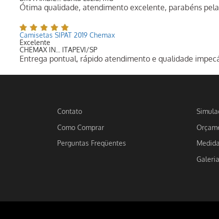
Ótima qualidade, atendimento excelente, parabéns pela
Camisetas SIPAT 2019 Chemax
Excelente
CHEMAX IN... ITAPEVI/SP
Entrega pontual, rápido atendimento e qualidade impec
Contato
Simula
Como Comprar
Orçame
Perguntas Freqüentes
Medid
Galeri